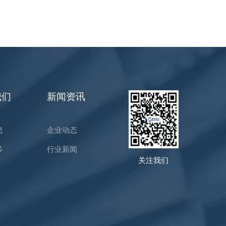
我们
新闻资讯
息
企业动态
多
行业新闻
关注我们