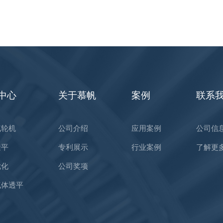
中心
关于慕帆
案例
联系
气轮机
公司介绍
应用案例
公司信
透平
专利展示
行业案例
了解更
优化
公司奖项
气体透平