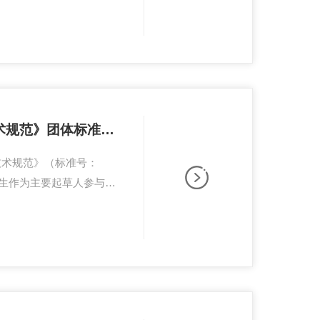
热烈祝贺丨慕帆动力牵头编制《透平机组余热回收技术规范》团体标准顺利发布实施
技术规范》（标准号：
钢先生作为主要起草人参与编