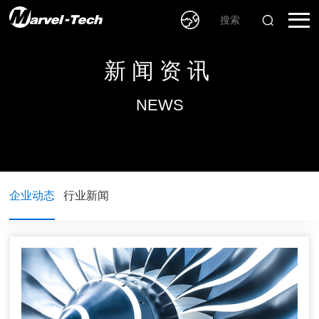
新闻资讯
NEWS
企业动态
行业新闻