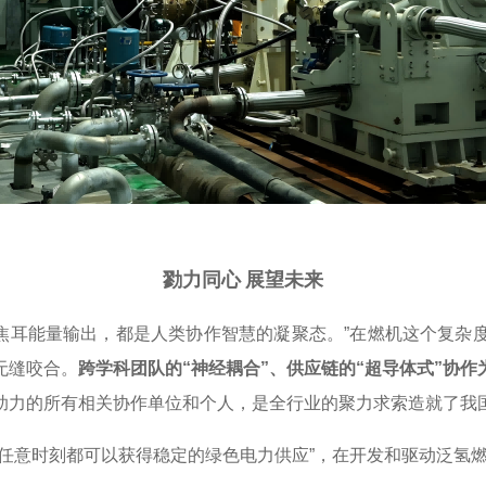
勠力同心
展望未来
一焦耳能量输出，都是人类协作智慧的凝聚态。”在燃机这个复杂
无缝咬合
。
跨学科团队的
“神经耦合”、供应链的“超导体式”协
助力的所有相关协作单位和个人，是全行业的聚力求索造就了我
在任意时刻都可以获得稳定的绿色电力供应”，在开发和驱动泛氢