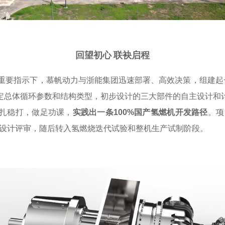
回望初心
联袂启程
的重要指示下，慕帆动力与浙能集团迅速部署、高效决策，组建起
定总体循环参数和结构类型，初步设计的三大部件的自主设计和
扎稳打，做足功课，
实践出一条
100%
国产氢燃机开发路径
。项
设计评审，随后转入氢燃烧迭代试验和整机生产试制阶段。