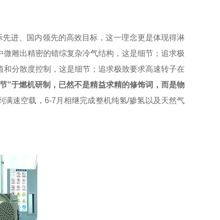
际先进、国内领先的高效目标，这一理念更是体现得淋
中微雕出精密的错综复杂冷气结构，这是细节；追求极
值和分散度控制，这是细节；追求极致要求高速转子在
节
”于燃机研制，已然
不是精益求精的修饰词，而是物
到满速空载，
6-7
月相继完成整机纯氢
/
掺氢以及天然气