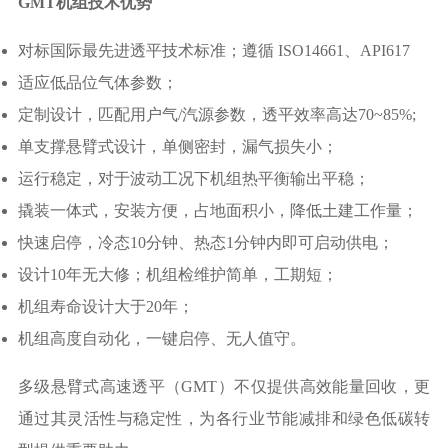
GMT机组技术优势
对标国际最先进透平技术标准；遵循
ISO14661、API617
适应低品位气体参数；
定制设计，匹配用户气
/汽源参数，透平效率高达70~85%;
单支撑悬臂式设计，单侧密封，漏气损失小；
运行稳定，对于波动工况下机组热平衡输出平稳；
撬装一体式，安装方便，占地面积小，降低土建工作量；
快速启停，冷态
10分钟、热态1分钟内即可启动供电；
设计
10年无大修；机组检维护简单，工期短；
机组寿命设计大于
20年；
机组高度自动化，一键启停、无人值守。
多级悬臂式高速透平（
GMT）不仅提供高效能量回收，更
通过其灵活性与稳定性，为各行业节能减排和绿色低碳转