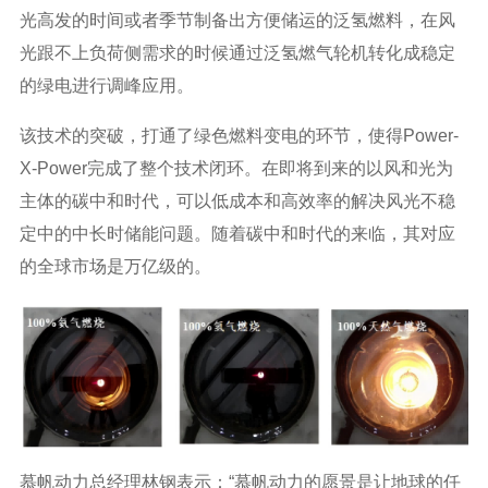
光高发的时间或者季节制备出方便储运的泛氢燃料，在风
光跟不上负荷侧需求的时候通过泛氢燃气轮机转化成稳定
的绿电进行调峰应用。
该技术的突破，打通了绿色燃料变电的环节，使得Power-
X-Power完成了整个技术闭环。在即将到来的以风和光为
主体的碳中和时代，可以低成本和高效率的解决风光不稳
定中的中长时储能问题。随着碳中和时代的来临，其对应
的全球市场是万亿级的。
慕帆动力总经理林钢表示：
“慕帆动力的愿景是让地球的任