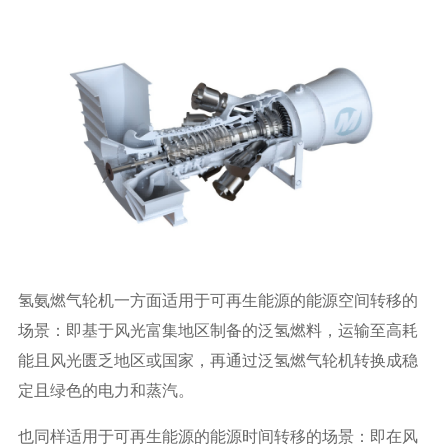
氢氨燃气轮机一方面适用于可再生能源的能源空间转移的
场景：即基于风光富集地区制备的泛氢燃料，运输至高耗
能且风光匮乏地区或国家，再通过泛氢燃气轮机转换成稳
定且绿色的电力和蒸汽。
也同样适用于可再生能源的能源时间转移的场景：即在风