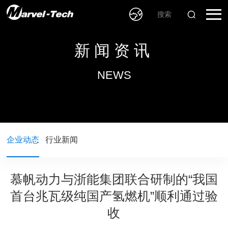
新闻资讯
NEWS
企业动态
行业新闻
慕帆动力与浙能集团联合研制的“我国
首台兆瓦级纯国产氢燃机”顺利通过验
收