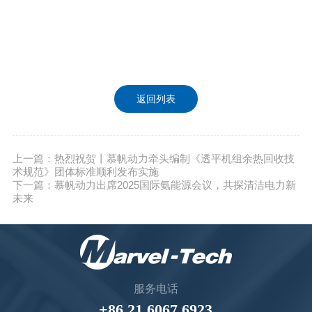
返回列表
上一篇：热烈祝贺丨慕帆动力牵头编制《透平机组余热回收技
术规范》团体标准顺利发布实施
下一篇：慕帆动力出席2025国际氨能源会议，共探清洁电力新
未来
服务电话
+86 21 6067 6923