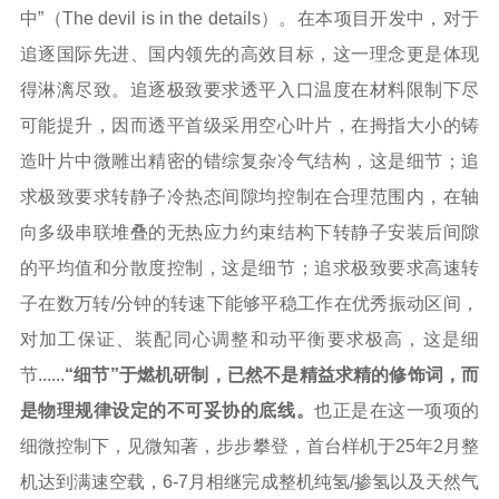
中”（
The devil is in the details
）。在本项目开发中，对于
追逐国际先进、国内领先的高效目标，这一理念更是体现
得淋漓尽致。追逐极致要求透平入口温度在材料限制下尽
可能提升，因而透平首级采用空心叶片，在拇指大小的铸
造叶片中微雕出精密的错综复杂冷气结构，这是细节；追
求极致要求转静子冷热态间隙均控制在合理范围内，在轴
向多级串联堆叠的无热应力约束结构下转静子安装后间隙
的平均值和分散度控制，这是细节；追求极致要求高速转
子在数万转
/
分钟的转速下能够平稳工作在优秀振动区间，
对加工保证、装配同心调整和动平衡要求极高，这是细
节
......
“
细节
”于燃机研制，已然
不是精益求精的修饰词，而
是物理规律设定的不可妥协的底线。
也正是在这一项项的
细微控制下，见微知著，步步攀登，首台样机于
25
年
2
月整
机达到满速空载，
6-7
月相继完成整机纯氢
/
掺氢以及天然气