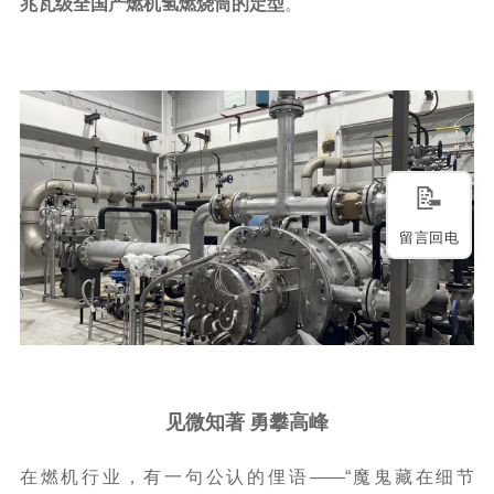
兆瓦级全国产燃机氢燃烧筒的定型
。
留言回电
见微知著
勇攀高峰
在燃机行业，有一句公认的俚语
——“魔鬼藏在细节