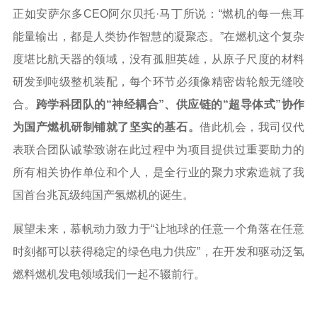
正如安萨尔多
CEO
阿尔贝托·马丁所说：“燃机的每一焦耳
能量输出，都是人类协作智慧的凝聚态。”在燃机这个复杂
度堪比航天器的领域，
没有孤胆英雄，
从原子尺度的材料
研发到吨级整机装配，每个环节必须像精密齿轮般无缝咬
合
。
跨学科团队的
“神经耦合”、供应链的“超导体式”协作
为国产燃机研制铺就了坚实的基石。
借此机会，我司仅代
表联合团队诚挚致谢在此过程中为项目提供过重要助力的
所有相关协作单位和个人，是全行业的聚力求索造就了我
国首台兆瓦级纯国产氢燃机的诞生。
展望未来，慕帆动力致力于
“让地球的任意一个角落在任意
时刻都可以获得稳定的绿色电力供应”，在开发和驱动泛氢
燃料燃机发电领域我们一起不辍前行。