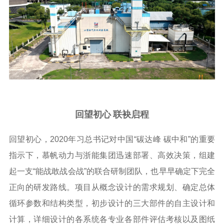
回望初心
联袂启程
回望初心，
2020
年习总书记对中国“碳达峰 碳中和”的重要
指示下，慕帆动力与浙能集团迅速部署、高效决策，组建
起一支“能战敢战会战”的联合研制团队，也早早确定下完全
正向的研发路线。项目从概念设计的需求规划、确定总体
循环参数和结构类型，初步设计的三大部件的自主设计和
计算，详细设计的各系统各专业各部件评估考核以及图纸